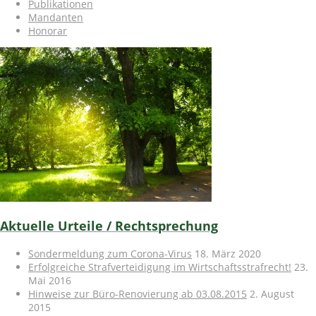
Publikationen
Mandanten
Honorar
Aktuelle Urteile / Rechtsprechung
Sondermeldung zum Corona-Virus
18. März 2020
Erfolgreiche Strafverteidigung im Wirtschaftsstrafrecht!
23.
Mai 2016
Hinweise zur Büro-Renovierung ab 03.08.2015
2. August
2015