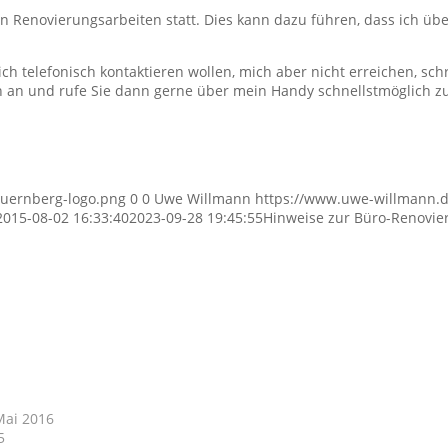
 Renovierungsarbeiten statt. Dies kann dazu führen, dass ich übe
ch telefonisch kontaktieren wollen, mich aber nicht erreichen, sch
ch an und rufe Sie dann gerne über mein Handy schnellstmöglich z
nuernberg-logo.png
0
0
Uwe Willmann
https://www.uwe-willmann.
2015-08-02 16:33:40
2023-09-28 19:45:55
Hinweise zur Büro-Renovie
Mai 2016
5