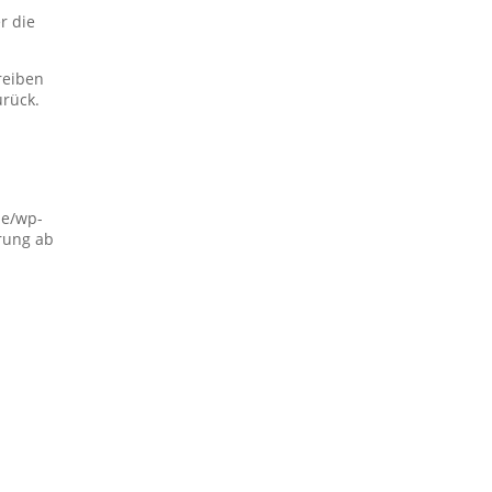
r die
reiben
urück.
de/wp-
rung ab