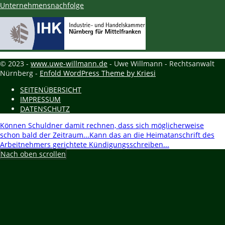
Unternehmensnachfolge
© 2023 -
www.uwe-willmann.de
- Uwe Willmann - Rechtsanwalt
Nürnberg -
Enfold WordPress Theme by Kriesi
SEITENÜBERSICHT
IMPRESSUM
DATENSCHUTZ
Können Schuldner damit rechnen, dass sich möglicherweise
schon bald der Zeitraum...
Kann das an die Heimatanschrift des
Arbeitnehmers gerichtete Kündigungsschreiben...
Nach oben scrollen