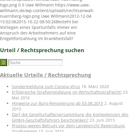
logo.png
0
0
Uwe Willmann
https://www.uwe-
willmann.de/wp-content/uploads/rechtsanwalt-
nuernberg-logo.png
Uwe Willmann
2012-12-04
15:02:06
2015-10-22 08:50:26
Besteht bei
Vorliegen eines Sportunfalls immer ein
Anspruch des Arbeitnehmers auf eine
Entgeltfortzahlung im Krankheitsfall?
Urteil / Rechtsprechung suchen
Aktuelle Urteile / Rechtsprechung
Sondermeldung zum Corona-Virus
18. März 2020
Erfolgreiche Strafverteidigung im Wirtschaftsstrafrecht!
23.
Mai 2016
Hinweise zur Büro-Renovierung ab 03.08.2015
2. August
2015
Darf die Gesellschafterversammlung die Kompetenzen des
GmbH-Geschäftsführers beschränken?
23. Juni 2015
Prozess wegen Betrugs vor dem Landgericht Regensburg,
Strafkammer
13. Juni 2015