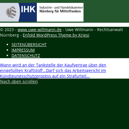
© 2023 -
www.uwe-willmann.de
- Uwe Willmann - Rechtsanwalt
Nürnberg -
Enfold WordPress Theme by Kriesi
SEITENÜBERSICHT
IMPRESSUM
DATENSCHUTZ
Wann wird an der Tankstelle der Kaufvertrag über den
eingefüllten Kraftstoff...
Darf sich das Arbeitsgericht im
Kündigungsschutzprozess auf ein Strafurteil...
Nach oben scrollen