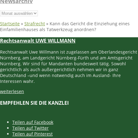
Newsarchiv
Newsarchiv
Startseite
»
Strafrecht
»
Kann das Gericht die Einziehung eines
Einfamilienhauses als Tatwerkzeug anordnen?
Rechtsanwalt UWE WILLMANN
Rechtsanwalt Uwe Willmann ist zugelassen am Oberlandesgericht
Nürnberg, am Landgericht Nürnberg-Fürth und am Amtsgericht
Nürnberg. Wir sind für Mandanten bundesweit tätig. Sowohl
gerichtlich als auch außergerichtlich nehmen wir in ganz
Deutschland –und wenn notwendig auch im Ausland- Ihre
Interessen wahr.
weiterlesen
EMPFEHLEN SIE DIE KANZLEI
Teilen auf Facebook
Teilen auf Twitter
Teilen auf Pinterest